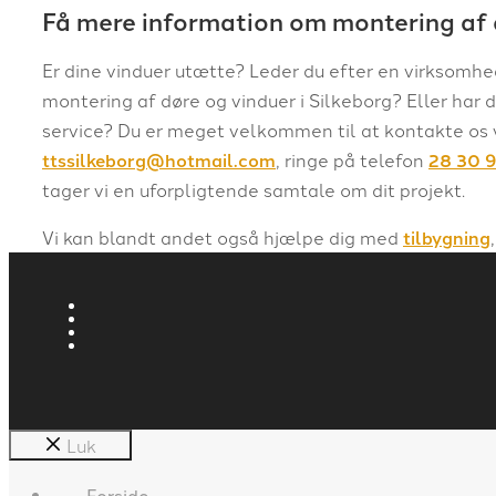
Få mere information om montering af 
Er dine vinduer utætte? Leder du efter en virksomh
montering af døre og vinduer i Silkeborg? Eller har
service? Du er meget velkommen til at kontakte os v
ttssilkeborg@hotmail.com
, ringe på telefon
28 30 
tager vi en uforpligtende samtale om dit projekt.
Vi kan blandt andet også hjælpe dig med
tilbygning
Luk
Forside