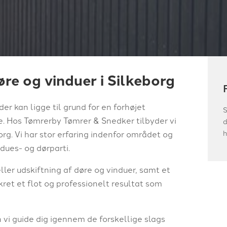
re og vinduer i Silkeborg
er kan ligge til grund for en forhøjet
S
. Hos Tømrerby Tømrer & Snedker tilbyder vi
d
h
org. Vi har stor erfaring indenfor området og
dues- og dørparti.
ller udskiftning
af døre og vinduer, samt et
kret et flot
og professionelt
resultat som
 vi guide dig igennem de forskellige slags