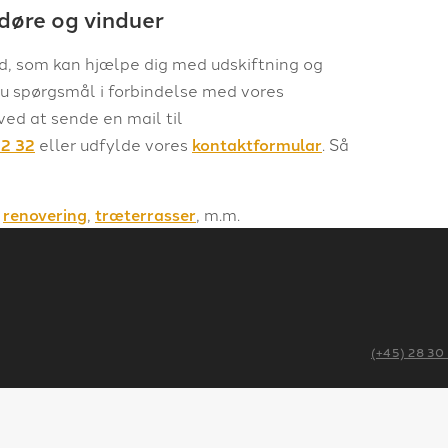
døre og vinduer
ed, som kan hjælpe dig med udskiftning og
 du spørgsmål i forbindelse med vores
ed at sende en mail til
92 32
eller udfylde vores
kontaktformular
. Så
,
renovering
,
træterrasser
, m.m.
(+45) 28 30