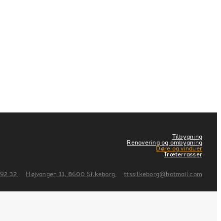
Tilbygning
Renovering og ombygning
Døre og vinduer
Træterrasser
 92 32
Højvangen 11, 8600 Silkeborg
ttssilkeborg@hotmail.com