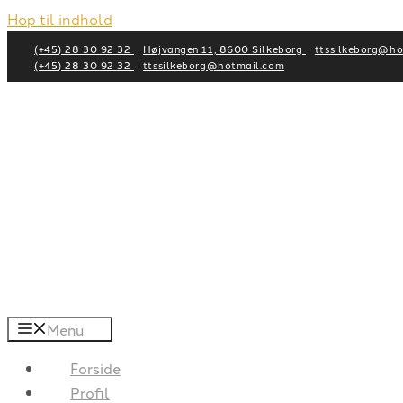
Hop til indhold
(+45) 28 30 92 32
Højvangen 11, 8600 Silkeborg
ttssilkeborg@h
(+45) 28 30 92 32
ttssilkeborg@hotmail.com
Menu
Forside
Profil